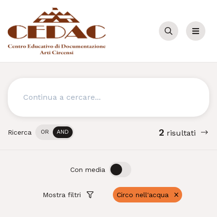
Cerca
Menu
Cerca
2
Ricerca
OR
AND
risultati
OFF
ON
Con media
Mostra filtri
Circo nell'acqua