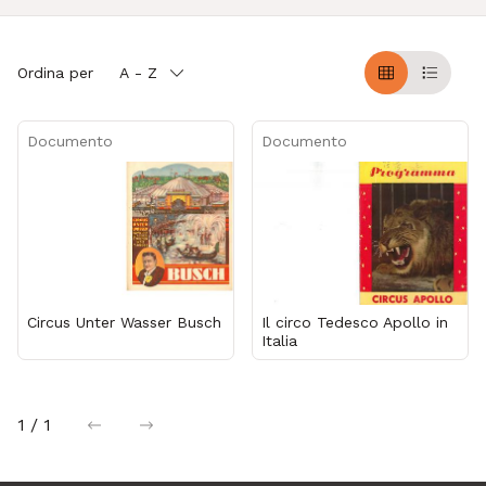
Ordina per
A - Z
Griglia
Table
Documento
Documento
Circus Unter Wasser Busch
Il circo Tedesco Apollo in
Italia
1 / 1
precedente
successiva