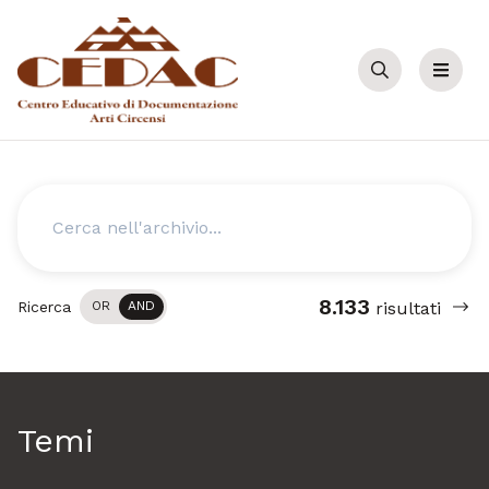
Cerca
Menu
Cerca
8.133
Ricerca
OR
AND
risultati
Temi