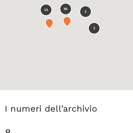
90
14
2
3
I numeri dell’archivio
8