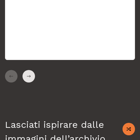
Indietro
Avanti
Lasciati ispirare dalle
shuff
immagini dell’archivio