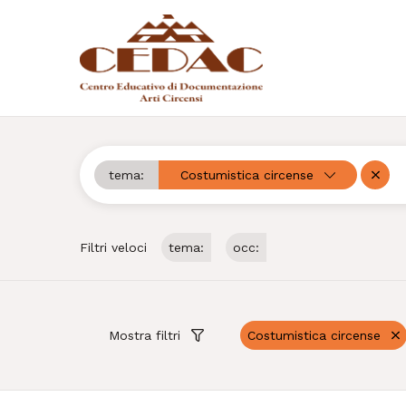
tema:
Costumistica circense
Cerca
Rimu
Filtri veloci
tema:
occ:
Mostra filtri
Costumistica circense