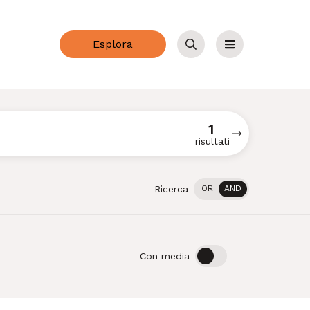
Esplora
Cerca
Menu
1
risultati
Ricerca
OR
AND
OFF
ON
Con media