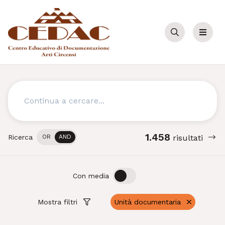
Cerca
Menu
Cerca
1.458
Ricerca
OR
AND
risultati
OFF
ON
Con media
Mostra filtri
Unità documentaria