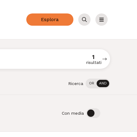
Esplora
Cerca
Menu
1
risultati
Ricerca
OR
AND
OFF
ON
Con media