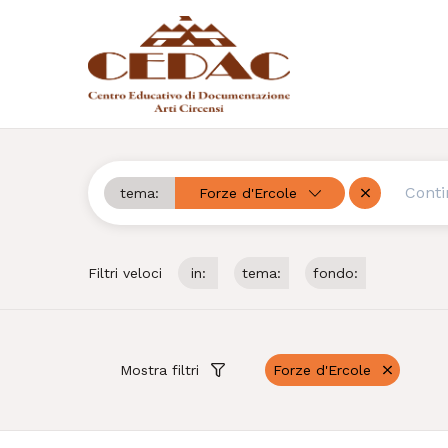
tema:
Forze d'Ercole
Cerca
Rimuovi
Filtri veloci
in:
tema:
fondo:
Mostra filtri
Forze d'Ercole