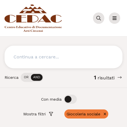
Cerca
Menu
Cerca
1
Ricerca
OR
AND
risultati
OFF
ON
Con media
Mostra filtri
Giocoleria sociale