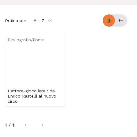
Ordina per
A - Z
Griglia
Table
Bibliografia/Fonte
L'attore-giocoliere : da
Enrico Rastelli al nuovo
circo
1 / 1
precedente
successiva