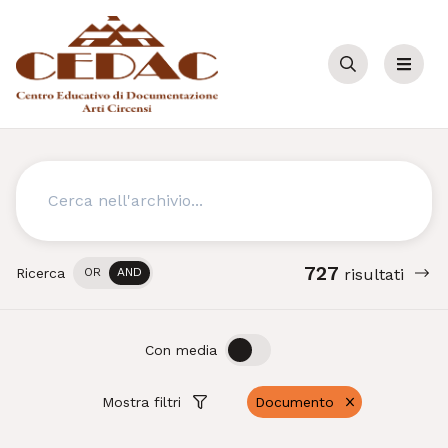
Cerca
Menu
Cerca
727
Ricerca
OR
AND
risultati
OFF
ON
Con media
Mostra filtri
Documento