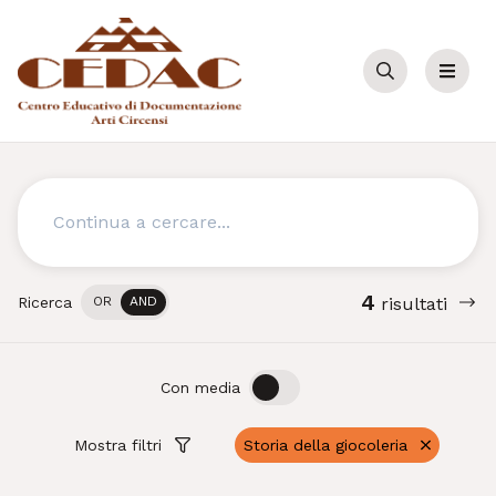
Cerca
Menu
Cerca
4
Ricerca
OR
AND
risultati
OFF
ON
Con media
Mostra filtri
Storia della giocoleria