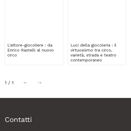
L'attore-giocoliere : da
Luci della giocoleria : il
Enrico Rastelli al nuovo
virtuosismo tra circo,
circo
varietà, strada e teatro
contemporaneo
1 / 1
precedente
successiva
Contatti