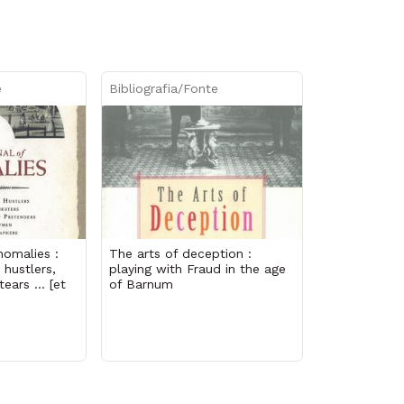
e
Bibliografia/Fonte
nomalies :
The arts of deception :
 hustlers,
playing with Fraud in the age
ears ... [et
of Barnum