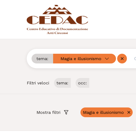
tema:
Magia e illusionismo
Cerca
Rimuov
Filtri veloci
tema:
occ:
Mostra filtri
Magia e illusionismo