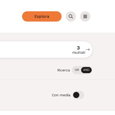
Esplora
Cerca
Menu
3
risultati
Ricerca
OR
AND
OFF
ON
Con media