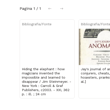
Pagina
1 / 1
precedente
successiva
Bibliografia/Fonte
Bibliografia/Font
Hiding the elephant : how
Jay's journal of a
magicians invented the
conjurers, cheats,
impossible and learned to
hoaxsters, prankst
disappear / Jim Steinmeyer. -
al.]
New York : Carroll & Graf
Publishers, c2003. - XXI, 362
p. : ill. ; 24 cm