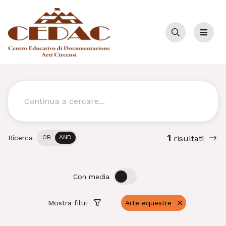
Cerca
Menu
Cerca
1
Ricerca
OR
AND
risultati
OFF
ON
Con media
Mostra filtri
Arte equestre