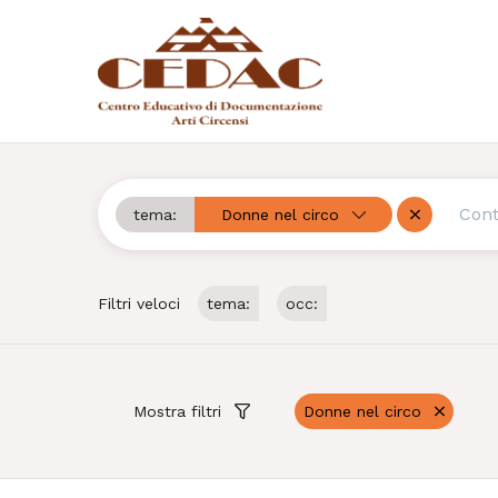
tema:
Donne nel circo
Cerca
Rimuovi
Filtri veloci
tema:
occ:
Mostra filtri
Donne nel circo