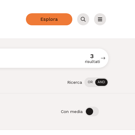
Esplora
Cerca
Menu
3
risultati
Ricerca
OR
AND
OFF
ON
Con media