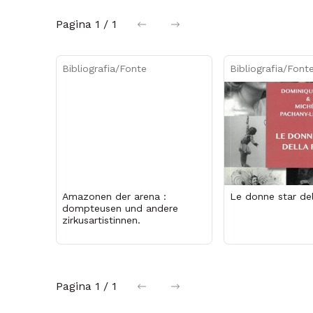
Pagina
1 / 1
precedente
successiva
Bibliografia/Fonte
Bibliografia/Font
Amazonen der arena :
Le donne star del
dompteusen und andere
zirkusartistinnen.
Pagina
1 / 1
precedente
successiva