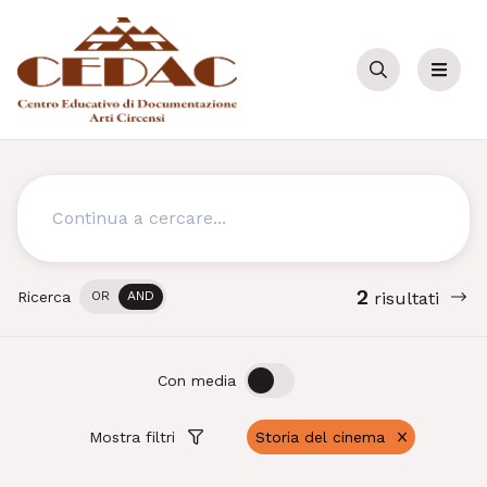
Cerca
Menu
Cerca
2
Ricerca
OR
AND
risultati
OFF
ON
Con media
Mostra filtri
Storia del cinema