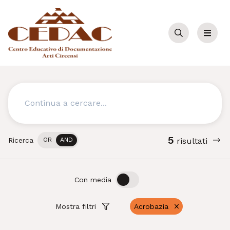
Cerca
Menu
Cerca
5
Ricerca
OR
AND
risultati
OFF
ON
Con media
Mostra filtri
Acrobazia