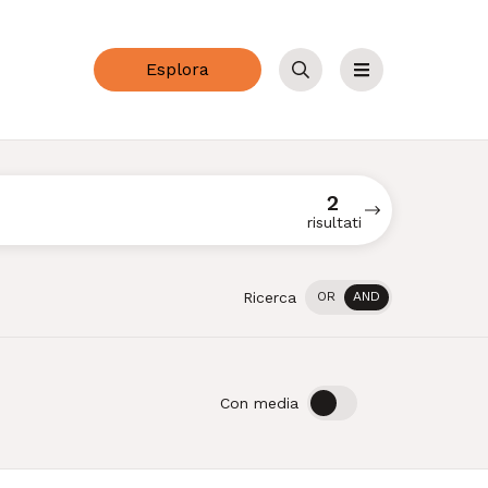
Esplora
Cerca
Menu
2
risultati
Ricerca
OR
AND
OFF
ON
Con media