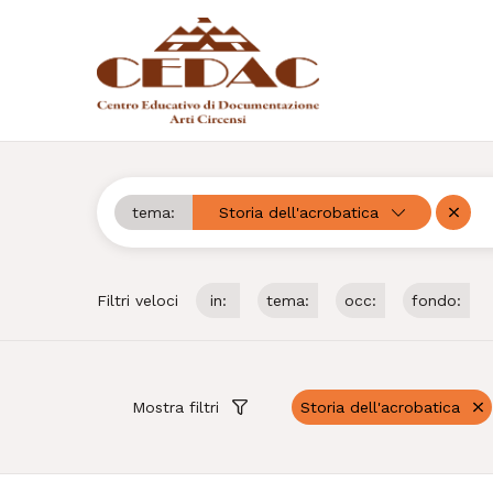
tema:
Storia dell'acrobatica
Cerca
Rimuo
Filtri veloci
in:
tema:
occ:
fondo:
Mostra filtri
Storia dell'acrobatica