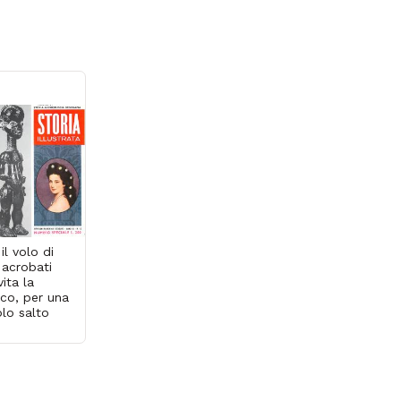
il volo di
 acrobati
ita la
rco, per una
plo salto