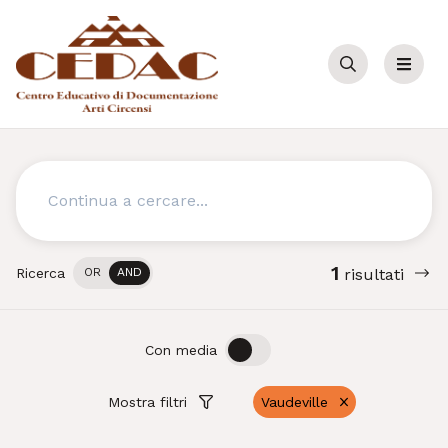
Cerca
Menu
Cerca
1
Ricerca
OR
AND
risultati
OFF
ON
Con media
Mostra filtri
Vaudeville