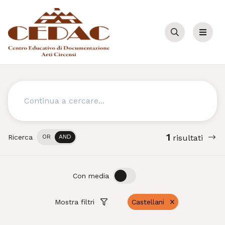
Cerca
Menu
Cerca
1
Ricerca
OR
AND
risultati
OFF
ON
Con media
Mostra filtri
Castellani