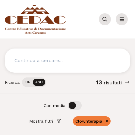
Cerca
Menu
Cerca
13
Ricerca
OR
AND
risultati
OFF
ON
Con media
Mostra filtri
Clownterapia