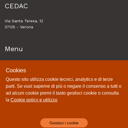
CEDAC
Via Santa Teresa, 12
37135 - Verona
Menu
Home
Cookies
Esplora
Questo sito utilizza cookie tecnici, analytics e di terze
Historytelling
parti. Se vuoi saperne di più o negare il consenso a tutti o
Cookie policy e utilizzo
ad alcuni cookie premi il tasto gestisci cookie o consulta
Login
la
Cookie policy e utilizzo
Gestisci i cookie
Powered by