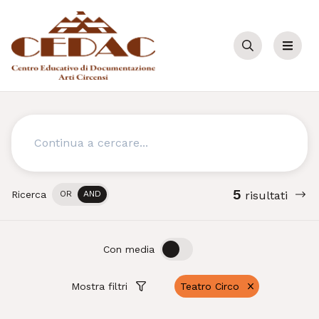
Cerca
Menu
Cerca
5
Ricerca
OR
AND
risultati
OFF
ON
Con media
Mostra filtri
Teatro Circo