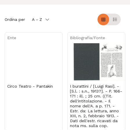
Ordina per
A - Z
Griglia
Table
Ente
Bibliografia/Fonte
Circo Teatro - Pantakin
I burattini / [Luigi Rasi]. -
[S.l. : s.n., 1913?]. - P. 166-
171 : ill. ; 25 cm. ((Tit.
dell'intitolazione. - Il
nome dell'A. a p. 171. -
Estr. da: La lettura, anno
XIII, n. 2, febbraio 1913. -
Dati dell'estr. ricavati da
nota ms. sulla cop.