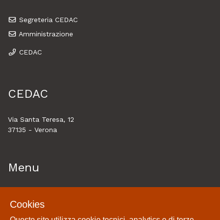
Segreteria CEDAC
Amministrazione
CEDAC
CEDAC
Via Santa Teresa, 12
37135 - Verona
Menu
Home
Cookies
Esplora
Questo sito utilizza cookie tecnici, analytics e di terze