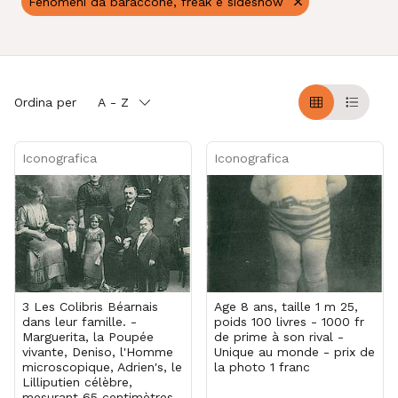
Fenomeni da baraccone, freak e sideshow
Ordina per
A - Z
Griglia
Table
Iconografica
Iconografica
3 Les Colibris Béarnais
Age 8 ans, taille 1 m 25,
dans leur famille. -
poids 100 livres - 1000 fr
Marguerita, la Poupée
de prime à son rival -
vivante, Deniso, l'Homme
Unique au monde - prix de
microscopique, Adrien's, le
la photo 1 franc
Lilliputien célèbre,
mesurant 65 centimètres