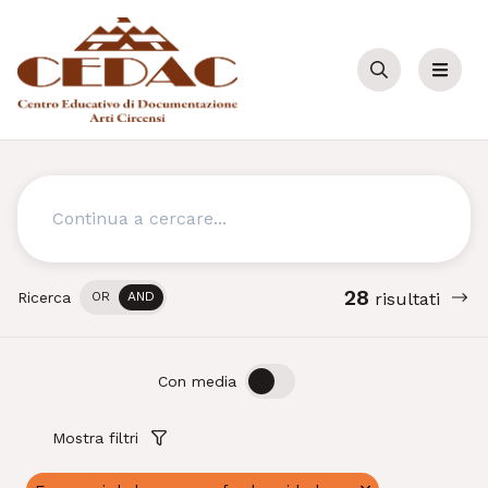
Cerca
Menu
Cerca
28
Ricerca
OR
AND
risultati
OFF
ON
Con media
Mostra filtri