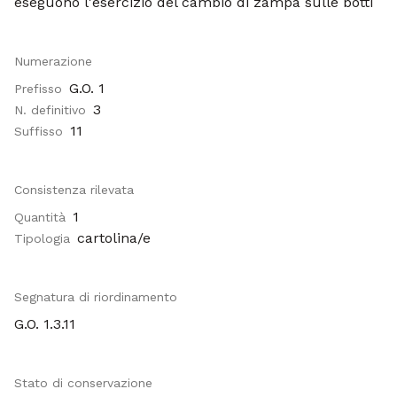
eseguono l'esercizio del cambio di zampa sulle botti
Numerazione
G.O. 1
Prefisso
3
N. definitivo
11
Suffisso
Consistenza rilevata
1
Quantità
cartolina/e
Tipologia
Segnatura di riordinamento
G.O. 1.3.11
Stato di conservazione