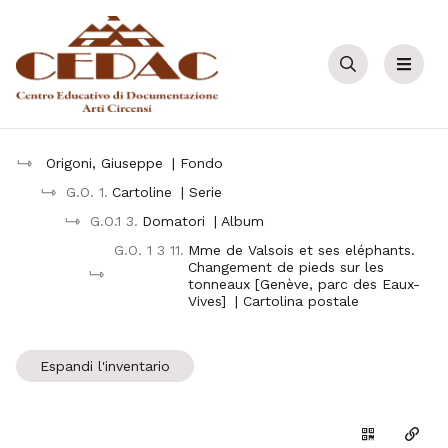
Cerca
Menu
Origoni, Giuseppe
| Fondo
G.O. 1.
Cartoline
| Serie
G.O.1 3.
Domatori
| Album
G.O. 1 3 11.
Mme de Valsois et ses eléphants.
Changement de pieds sur les
tonneaux [Genève, parc des Eaux-
Vives]
| Cartolina postale
Espandi l'inventario
Genera il Q
Copia