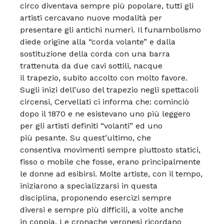
circo diventava sempre più
popolare, tutti gli
artisti cercavano
nuove modalità per
presentare gli antichi numeri.
Il funambolismo
diede origine
alla “corda volante” e dalla
sostituzione
della corda con una barra
trattenuta
da due cavi sottili, nacque
il
trapezio, subito accolto con molto
favore.
Sugli inizi dell’uso del trapezio negli
spettacoli
circensi, Cervellati ci informa
che: cominciò
dopo il 1870 e
ne esistevano uno più leggero
per gli
artisti definiti “volanti” ed uno
più
pesante. Su quest’ultimo, che
consentiva
movimenti sempre piuttosto
statici,
fisso o mobile che fosse, erano
principalmente
le donne ad esibirsi.
Molte artiste, con il tempo,
iniziarono
a specializzarsi in questa
disciplina,
proponendo esercizi sempre
diversi
e sempre più difficili, a volte anche
in coppia.
Le cronache veronesi ricordano