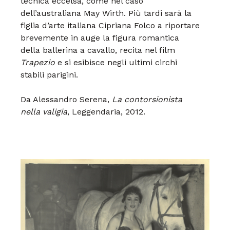
tecnica eccelsa,
come nel caso
dell’australiana
May Wirth.
Più tardi sarà la
figlia d’arte
italiana Cipriana Folco
a riportare
brevemente in
auge la figura romantica
della
ballerina a cavallo, recita
nel film
Trapezio
e si esibisce
negli ultimi circhi
stabili
parigini.
Da Alessandro Serena,
La contorsionista
nella valigia
, Leggendaria, 2012.