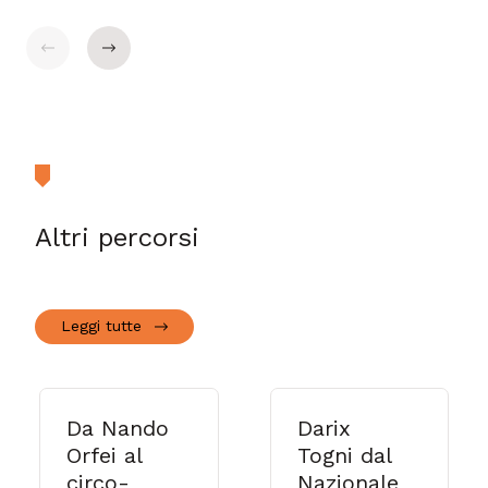
$t('general.indietro')
$t('general.avanti')
Altri percorsi
Leggi tutte
Da Nando
Darix
Orfei al
Togni dal
circo-
Nazionale