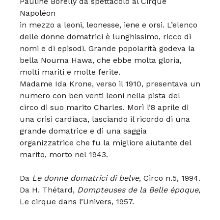
Pauline
Borelly dà spettacolo al Cirque
Napoléon
in mezzo a leoni, leonesse, iene
e orsi. L’elenco
delle donne domatrici è
lunghissimo, ricco di
nomi e di episodi.
Grande popolarità godeva la
bella Nouma
Hawa, che ebbe molta gloria,
molti
mariti e molte ferite.
Madame Ida Krone, verso il 1910, presentava
un
numero con ben venti leoni
nella pista del
circo di suo marito Charles.
Morì l’8 aprile di
una crisi cardiaca,
lasciando il ricordo di una
grande domatrice
e di una saggia
organizzatrice che fu
la migliore aiutante del
marito, morto nel
1943.
Da
Le donne domatrici di belve
, Circo n.5, 1994.
Da H. Thétard,
Dompteuses de la Belle époque
,
Le cirque dans l’Univers, 1957.