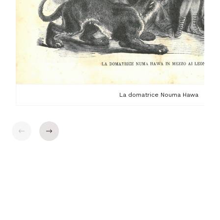
La domatrice Nouma Hawa
$t('general.indietro')
$t('general.avanti')