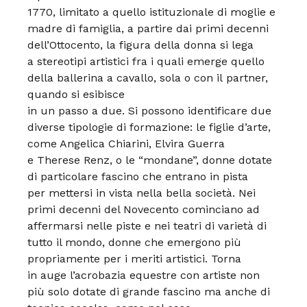
1770,
limitato a quello istituzionale
di moglie e
madre di
famiglia, a partire dai primi
decenni
dell’Ottocento, la
figura della donna si lega
a
stereotipi artistici fra i quali
emerge quello
della ballerina
a cavallo, sola o con il
partner,
quando si esibisce
in un passo a due. Si possono
identificare due
diverse
tipologie di formazione: le
figlie d’arte,
come Angelica
Chiarini, Elvira Guerra
e
Therese Renz, o
le “mondane”, donne
dotate
di particolare fascino
che entrano in pista
per
mettersi in vista nella bella
società. Nei
primi decenni
del Novecento cominciano
ad
affermarsi nelle piste e
nei teatri di varietà di
tutto
il mondo, donne che emergono
più
propriamente per
i meriti artistici. Torna
in
auge l’acrobazia equestre
con artiste non
più solo
dotate di grande fascino
ma anche di