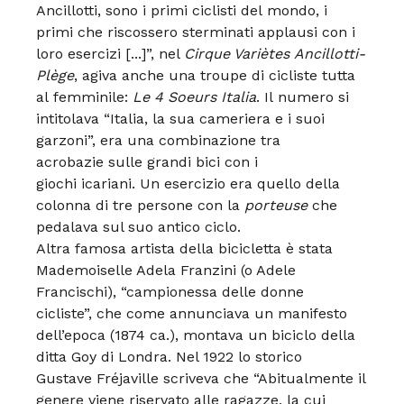
Ancillotti,
sono i primi ciclisti del
mondo, i
primi che riscossero
sterminati applausi con i
loro
esercizi [...]”, nel
Cirque Variètes
Ancillotti-
Plège
, agiva anche
una troupe di cicliste tutta
al
femminile:
Le 4 Soeurs Italia
. Il
numero si
intitolava “Italia, la
sua cameriera e i suoi
garzoni”,
era una combinazione tra
acrobazie
sulle grandi bici con i
giochi
icariani.
Un esercizio era quello della
colonna
di tre persone con la
porteuse
che
pedalava sul suo antico
ciclo.
Altra famosa artista della bicicletta
è stata
Mademoiselle Adela
Franzini (o Adele
Francischi),
“campionessa delle donne
cicliste”,
che come annunciava un
manifesto
dell’epoca (1874 ca.),
montava un biciclo della
ditta
Goy di Londra.
Nel 1922 lo storico
Gustave
Fréjaville scriveva che “Abitualmente
il
genere viene riservato
alle ragazze, la cui