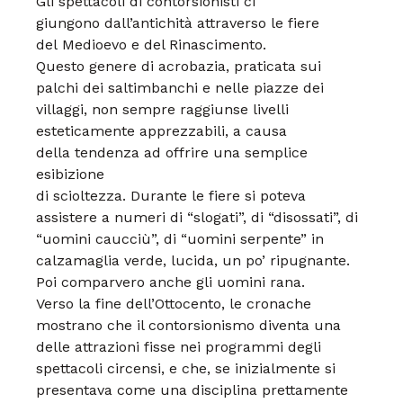
Gli spettacoli di contorsionisti ci
giungono
dall’antichità attraverso le fiere
del
Medioevo e del Rinascimento.
Questo
genere di acrobazia, praticata sui
palchi
dei saltimbanchi e nelle piazze dei
villaggi,
non sempre raggiunse livelli
esteticamente
apprezzabili, a causa
della
tendenza ad offrire una semplice
esibizione
di scioltezza.
Durante le fiere si poteva
assistere a
numeri di “slogati”, di “disossati”, di
“uomini caucciù”, di “uomini serpente”
in
calzamaglia verde, lucida, un po’
ripugnante.
Poi comparvero anche gli
uomini rana.
Verso la fine dell’Ottocento, le cronache
mostrano
che il contorsionismo diventa
una
delle attrazioni fisse nei programmi
degli
spettacoli circensi, e che, se
inizialmente si
presentava come una
disciplina prettamente