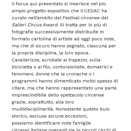
Il focus qui presentato si inserisce
nel più
ampio progetto espositivo
che il CEDAC ha
curato nell’ambito
del Festival circense del
Salieri
Circus Award
.
Si tratta per lo più di
fotografie
successivamente distribuite in
formato
cartolina di artiste ad oggi
poco note,
ma che di sicuro hanno
segnato, ciascuna per
la propria
disciplina, la loro epoca.
Cavallerizze, acrobate al trapezio,
sulla
bicicletta o al filo, contorsioniste,
domatrici e
fenomeni, donne
che le cronache o i
programmi
hanno dimenticato molto spesso
di
citare, ma che hanno rappresentato
una parte
imprescindibile dello
spettacolo circense
grazie, soprattutto, alla loro
multidisciplinarità.
Nonostante questo buio
storico,
escluse alcune eccezioni,
possiamo
identificare note famiglie
circensi
italiane operanti sia in piccoli circhi
di